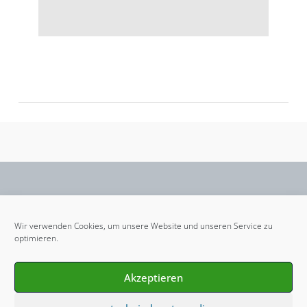
Wir verwenden Cookies, um unsere Website und unseren Service zu
optimieren.
Facebook
LinkedIn
XING
IMPRESSUM
AGBS SEMINARHOF FEUERBORN
AGBS FEUERBORN TRAINING
FOTOGALERIE
Akzeptieren
KONDITIONEN
ANFRAGE
DATENSCHUTZVEREINBARUNGEN
ANFAHRT
COOKIE-RICHTLINIE (EU)